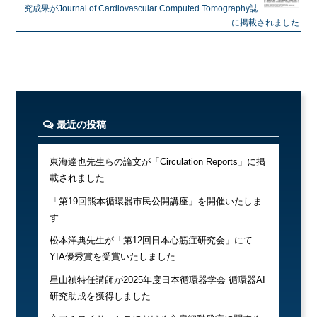
究成果がJournal of Cardiovascular Computed Tomography誌
に掲載されました
最近の投稿
東海達也先生らの論文が「Circulation Reports」に掲
載されました
「第19回熊本循環器市民公開講座」を開催いたしま
す
松本洋典先生が「第12回日本心筋症研究会」にて
YIA優秀賞を受賞いたしました
星山禎特任講師が2025年度日本循環器学会 循環器AI
研究助成を獲得しました