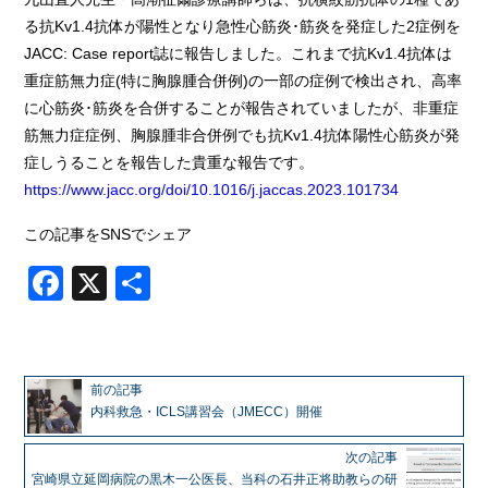
る抗Kv1.4抗体が陽性となり急性心筋炎･筋炎を発症した2症例を
JACC: Case report誌に報告しました。これまで抗Kv1.4抗体は
重症筋無力症(特に胸腺腫合併例)の一部の症例で検出され、高率
に心筋炎･筋炎を合併することが報告されていましたが、非重症
筋無力症症例、胸腺腫非合併例でも抗Kv1.4抗体陽性心筋炎が発
症しうることを報告した貴重な報告です。
https://www.jacc.org/doi/10.1016/j.jaccas.2023.101734
この記事をSNSでシェア
Facebook
X
共
有
前の記事
内科救急・ICLS講習会（JMECC）開催
次の記事
宮崎県立延岡病院の黒木一公医長、当科の石井正将助教らの研