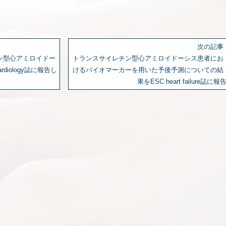
次の記事
ン型心アミロイドー
トランスサイレチン型心アミロイドーシス患者にお
ardiology誌に報告し
けるバイオマーカーを用いた予後予測についての結
果をESC heart failure誌