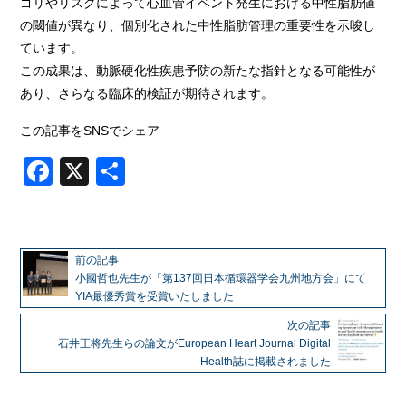
ゴリやリスクによって心血管イベント発生における中性脂肪値
の閾値が異なり、個別化された中性脂肪管理の重要性を示唆し
ています。
この成果は、動脈硬化性疾患予防の新たな指針となる可能性が
あり、さらなる臨床的検証が期待されます。
この記事をSNSでシェア
Facebook
X
共
有
前の記事
小國哲也先生が「第137回日本循環器学会九州地方会」にて
YIA最優秀賞を受賞いたしました
次の記事
石井正将先生らの論文がEuropean Heart Journal Digital
Health誌に掲載されました