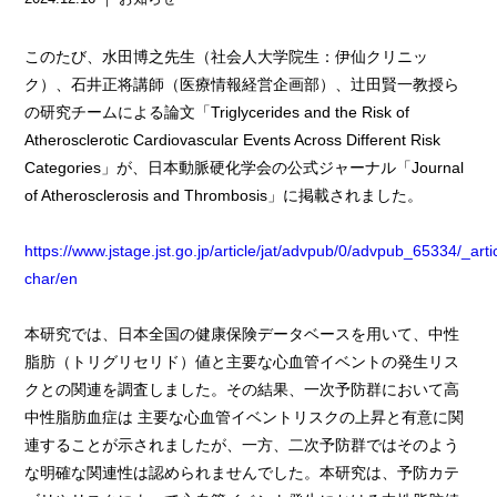
このたび、水田博之先生（社会人大学院生：伊仙クリニッ
ク）、石井正将講師（医療情報経営企画部）、辻田賢一教授ら
の研究チームによる論文「Triglycerides and the Risk of
Atherosclerotic Cardiovascular Events Across Different Risk
Categories」が、日本動脈硬化学会の公式ジャーナル「Journal
of Atherosclerosis and Thrombosis」に掲載されました。
https://www.jstage.jst.go.jp/article/jat/advpub/0/advpub_65334/_artic
char/en
本研究では、日本全国の健康保険データベースを用いて、中性
脂肪（トリグリセリド）値と主要な心血管イベントの発生リス
クとの関連を調査しました。その結果、一次予防群において高
中性脂肪血症は 主要な心血管イベントリスクの上昇と有意に関
連することが示されましたが、一方、二次予防群ではそのよう
な明確な関連性は認められませんでした。本研究は、予防カテ