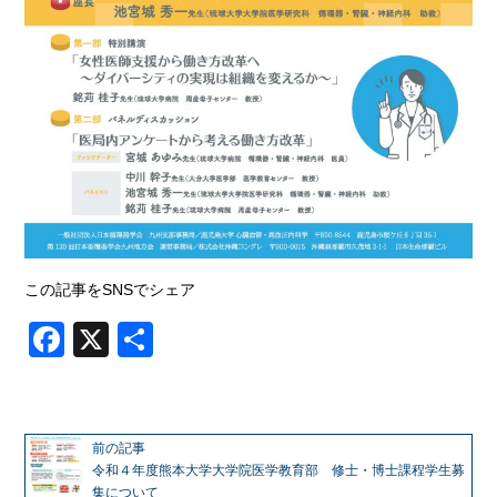
この記事をSNSでシェア
Facebook
X
共
有
前の記事
令和４年度熊本大学大学院医学教育部 修士・博士課程学生募
集について