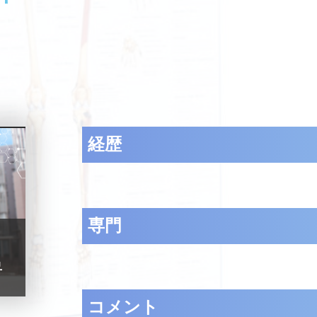
経歴
専門
）
昇
コメント