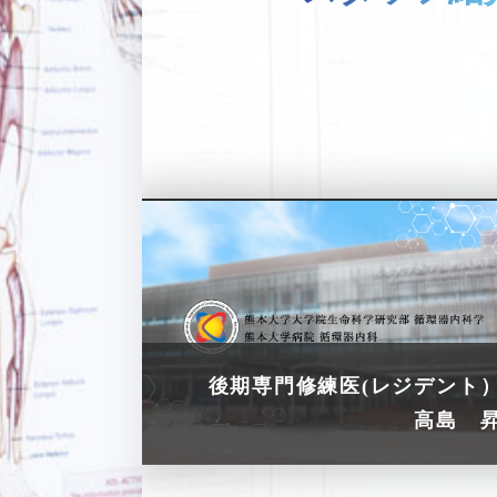
後期専門修練医(レジデント
高島 