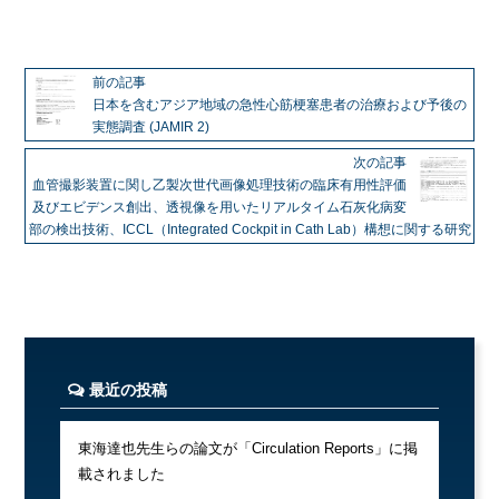
前の記事
⽇本を含むアジア地域の急性⼼筋梗塞患者の治療および予後の
実態調査 (JAMIR 2)
次の記事
⾎管撮影装置に関し⼄製次世代画像処理技術の臨床有⽤性評価
及びエビデンス創出、透視像を⽤いたリアルタイム⽯灰化病変
部の検出技術、ICCL（Integrated Cockpit in Cath Lab）構想に関する研究
最近の投稿
東海達也先生らの論文が「Circulation Reports」に掲
載されました